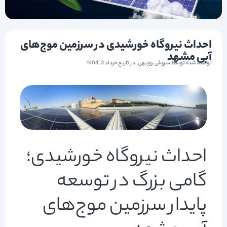
احداث نیروگاه خورشیدی در سرزمین موج‌های
آبی مشهد
نوشته شده توسط
سروش روزبهی
در تاریخ
خرداد 3, 1404
احداث نیروگاه خورشیدی؛
گامی بزرگ در توسعه
پایدار سرزمین موج‌های