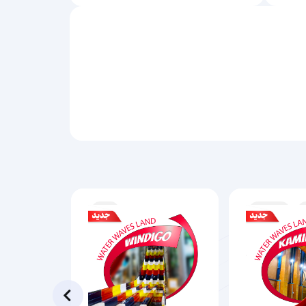
هولناک
تند