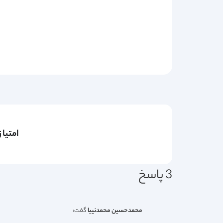
امتیا
3 پاسخ
محمدحسین محمدنییا
گفت: