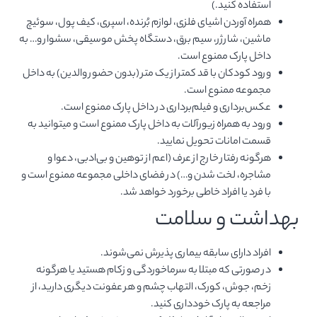
استفاده کنید.)
همراه آوردن اشیای فلزی، لوازم بُرنده، اسپری، کیف پول، سوئیچ
ماشین، شارژر، سیم برق، دستگاه پخش موسیقی، سشوار و… به
داخل پارک ممنوع است.
ورود کودکان با قد کمتر از یک متر (بدون حضور والدین) به داخل
مجموعه ممنوع است.
عکس‌برداری و فیلم‌برداری در داخل پارک ممنوع است.
ورود به همراه زیورآلات به داخل پارک ممنوع است و میتوانید به
قسمت امانات تحویل نمایید.
هرگونه رفتار خارج از عرف (اعم از توهین و بی‌ادبی، دعوا و
مشاجره، لخت شدن و…) در فضای داخلی مجموعه ممنوع است و
با فرد یا افراد خاطی برخورد خواهد شد.
بهداشت و سلامت
افراد دارای سابقه بیماری پذیرش نمی‌شوند.
در صورتی که مبتلا به سرماخوردگی و زکام هستید یا هرگونه
زخم، جوش، کورک، التهاب چشم و هر عفونت دیگری دارید، از
مراجعه به پارک خودداری کنید.